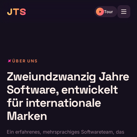
Skip
to
Tour
content
ÜBER UNS
Zweiundzwanzig Jahre
Software, entwickelt
für internationale
Marken
Ein erfahrenes, mehrsprachiges Softwareteam, das