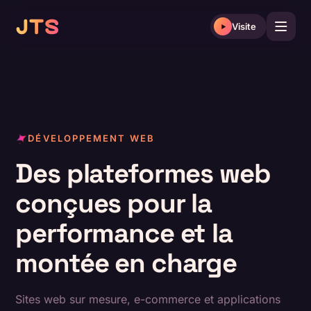
Aller
au
Visite
contenu
DÉVELOPPEMENT WEB
Des plateformes web
conçues pour la
performance et la
montée en charge
Sites web sur mesure, e-commerce et applications