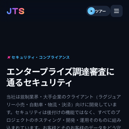
内
容
ツアー
を
ス
キ
ッ
プ
セキュリティ・コンプライアンス
エンタープライズ調達審査に
通るセキュリティ
当社は規制業界・大手企業のクライアント（ラグジュア
リー小売・自動車・物流・決済）向けに開発していま
す。セキュリティは後付けの機能ではなく、すべてのプ
ロジェクトのホスティング・開発・運用そのものに組み
込まれています。お客様とそのお客様のデータをどう守